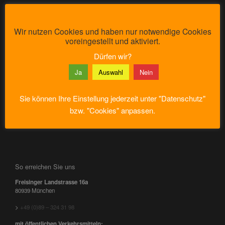
Wir sammeln Ihre Haare und Weinkorken!
Wir nutzen Cookies und haben nur notwendige Cookies
voreingestellt und aktiviert.
Dürfen wir?
Ja
Auswahl
Nein
Sie können Ihre Einstellung jederzeit unter "Datenschutz"
bzw. "Cookies" anpassen.
So erreichen Sie uns
Freisinger Landstrasse 16a
80939 München
>
+49 (0)89 – 324 31 98
mit öffentlichen Verkehrsmitteln: